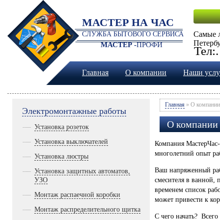
МАСТЕР НА ЧАС
Самые 
СЛУЖБА БЫТОВОГО СЕРВИСА
Петербу
МАСТЕР -
ПРОФИ
Тел:
Главная
О компании
Наши услу
Главная
» О компании
Электромонтажные работы
О компании
Установка розеток
Установка выключателей
Компания МастерЧас-
многолетний опыт ра
Установка люстры
Ваш напряженный раб
Установка защитных автоматов,
УЗО
смесителя в ванной, 
временем список рабо
Монтаж распаечной коробки
может привести к ко
Монтаж распределительного щитка
С чего начать? Всего