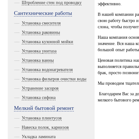
Штробление стен под проводку
эффективно.
Сантехнические работы
В нашей компании ра
свою работу быстро и
Установка смесителя
слона, чтобы получит
Установка раковины
Наша компания основ
Установка кухонной мойки
значение. Вся наша к
большой опыт работы
Установка унитаза
Установка ванны
Ценовая политика на
выполняется правильн
Установка водонагревателя
брак, просто позвони
Установка фильтров очистки воды
Мы проводим тщатель
Устранение засоров
Благодарим Вас за до
Установка сифона
мелкого бытового рем
Мелкий бытовой ремонт
Установка плинтусов
Навеска полок, карнизов
Укладка ламината