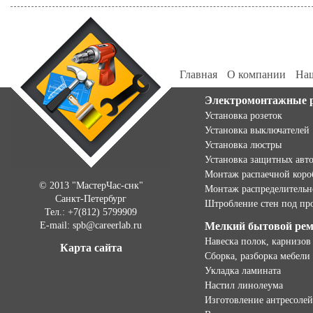
Главная
О компании
Наш
Электромонтажные 
Установка розеток
Установка выключателей
Установка люстры
Установка защитных авт
Монтаж распаечной коро
© 2013 "МастерЧас-снк"
Монтаж распределительн
Санкт-Петербург
Штробление стен под пр
Тел.: +7(812) 5799909
E-mail: spb@careerlab.ru
Мелкий бытовой ре
Навеска полок, карнизов
Карта сайта
Сборка, разборка мебели
Укладка ламината
Настил линолеума
Изготовление антресолей