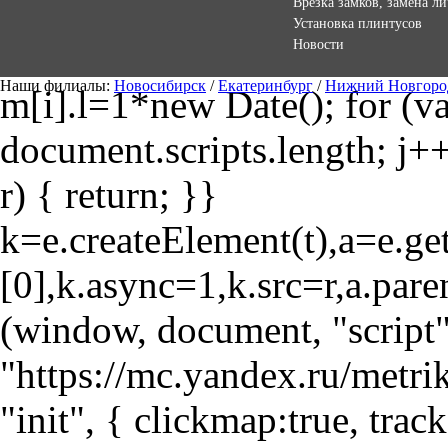
Врезка замков, замена л
Установка плинтусов
Новости
Наши филиалы:
Новосибирск
/
Екатеринбург
/
Нижний Новгоро
m[i].l=1*new Date(); for (var
document.scripts.length; j++
r) { return; }}
k=e.createElement(t),a=e.
[0],k.async=1,k.src=r,a.pare
(window, document, "script"
"https://mc.yandex.ru/metri
"init", { clickmap:true, trac